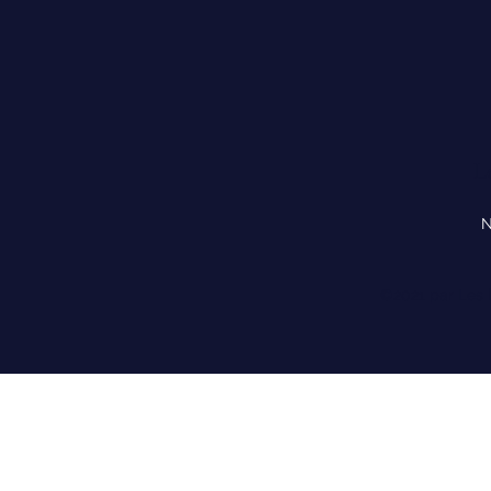
L
N
©2021 par Les 